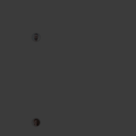
приходят в Telegram.
PriceRanger
Артём Дудкевич
Полностью автоматический советник
Forex: анализирует последние 3–8
недель, даёт прогноз с точностью ≈
75 %, сам рассчитывает объём, стоп-
лосс и тейк-профит и присылает
сигнал в Telegram за 30–60 минут до
входа.
LevelHunter
Любовь Зуева
Индикатор уровней активности: