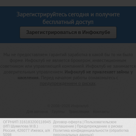
Зарегистрируйтесь сегодня и получите
бесплатный доступ
Зарегистрироваться в Инфоклубе
Мы не предоставляем гарантий заработка в какой бы то ни было
форме. Инфоклуб не является брокером, инвестиционным
советником или управляющей компанией. Инфоклуб не занимается
доверительным управлением.
Инфоклуб не привлекает займы у
населения.
Перед началом работы ознакомьтесь с
предупреждением о рисках
.
© 2008−2026
Инфоклуб
Для авторов
Группы
Трансляции
Контакты
ОГРНИП 316183200118945
Договор-оферта
|
Пользовательское
(ИП Шумилова М.В.)
соглашение
|
Предупреждение о рисках
Россия, 426077 Ижевск, а/я
Политика конфиденциальности (обработка
5098
персональных данных)