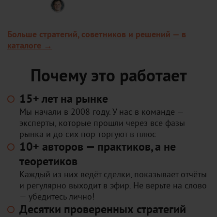
Владимир Чамин
Робот для циклического трейдинга:
за пару минут находит прибыльные
Больше стратегий, советников и решений — в
рыночные циклы на валютах, акциях
и фьючерсах. Можно запустить авто-
каталоге →
торговлю или торговать вручную по
найденным паттернам.
Почему это работает
15+ лет на рынке
Мы начали в 2008 году. У нас в команде —
эксперты, которые прошли через все фазы
рынка и до сих пор торгуют в плюс
10+ авторов — практиков, а не
теоретиков
Каждый из них ведёт сделки, показывает отчёты
и регулярно выходит в эфир. Не верьте на слово
— убедитесь лично!
Десятки проверенных стратегий