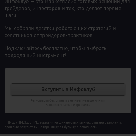
Инфоклуб — это маркетплейс готовых решений для
трейдеров, инвесторов и тех, кто делает первые
шаги.
Мы собрали десятки работающих стратегий и
советников от трейдеров-практиков.
Подключайтесь бесплатно, чтобы выбрать
подходящий инструмент!
Вступить в Инфоклуб
Регистрация бесплатна и занимает меньше минуты
Банковская карта не требуется
*
ПРЕДУПРЕЖДЕНИЕ
: торговля на финансовых рынках связана с рисками;
прошлые результаты не гарантируют будущую доходность